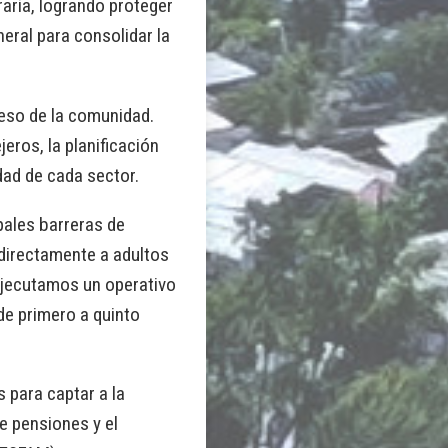
raria, logrando proteger
eral para consolidar la
ceso de la comunidad.
eros, la planificación
dad de cada sector.
pales barreras de
directamente a adultos
ejecutamos un operativo
 de primero a quinto
 para captar a la
e pensiones y el