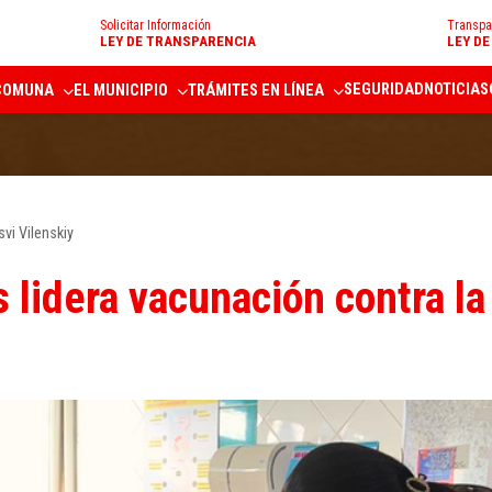
Solicitar Información
Transpa
LEY DE TRANSPARENCIA
LEY D
SEGURIDAD
NOTICIAS
COMUNA
EL MUNICIPIO
TRÁMITES EN LÍNEA
svi Vilenskiy
 lidera vacunación contra la